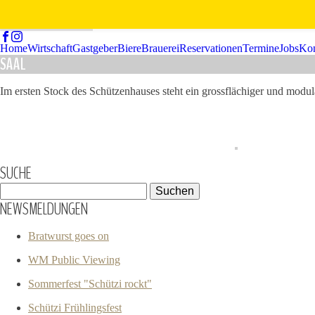
Home
Wirtschaft
Gastgeber
Biere
Brauerei
Reservationen
Termine
Jobs
Kon
SAAL
Im ersten Stock des Schützenhauses steht ein grossflächiger und modula
SUCHE
Suchen
nach:
NEWSMELDUNGEN
Bratwurst goes on
WM Public Viewing
Sommerfest "Schützi rockt"
Schützi Frühlingsfest